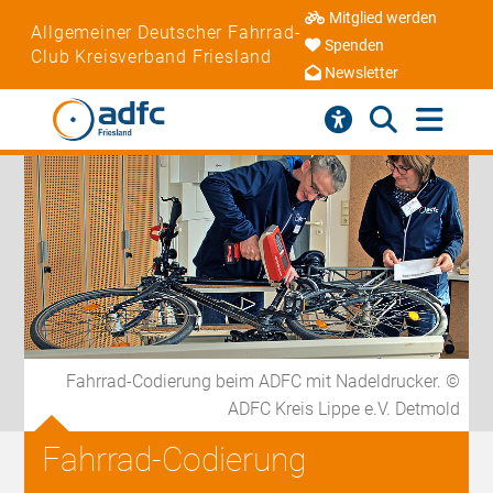
Mitglied werden
Allgemeiner Deutscher Fahrrad-
Spenden
Club Kreisverband Friesland
Newsletter
Fahrrad-Codierung beim ADFC mit Nadeldrucker. ©
ADFC Kreis Lippe e.V. Detmold
Fahrrad-Codierung